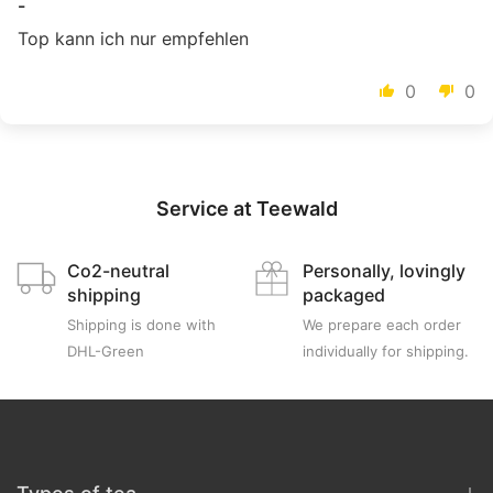
-
Top kann ich nur empfehlen
0
0
Service at Teewald
Co2-neutral
Personally, lovingly
shipping
packaged
Shipping is done with
We prepare each order
DHL-Green
individually for shipping.