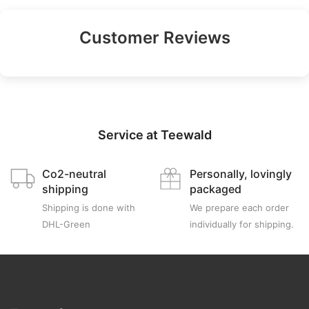
Customer Reviews
Service at Teewald
Co2-neutral
Personally, lovingly
shipping
packaged
Shipping is done with
We prepare each order
DHL-Green
individually for shipping.