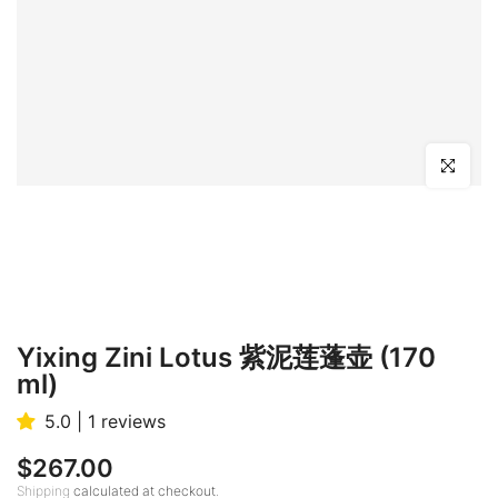
Click to en
Yixing Zini Lotus 紫泥莲蓬壶 (170
ml)
5.0 | 1 reviews
$267.00
Shipping
calculated at checkout.