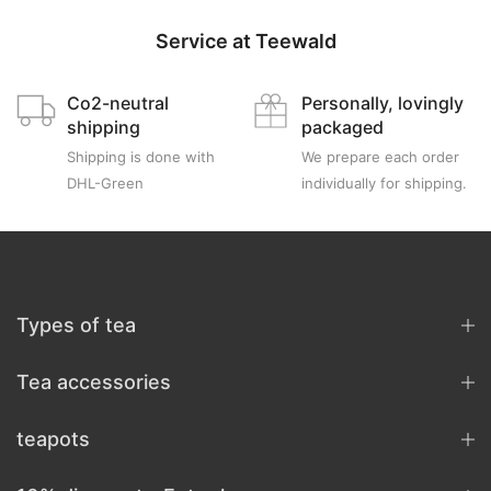
Service at Teewald
Co2-neutral
Personally, lovingly
shipping
packaged
Shipping is done with
We prepare each order
DHL-Green
individually for shipping.
Types of tea
Tea accessories
teapots