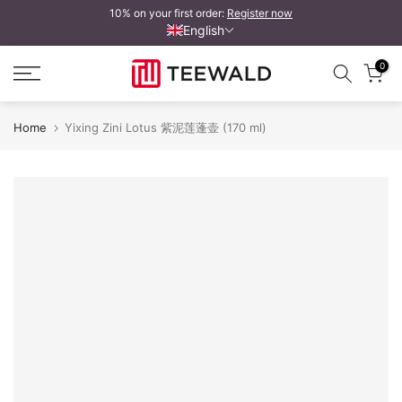
10% on your first order:
Register now
Skip
English
to
content
0
Home
Yixing Zini Lotus 紫泥莲蓬壶 (170 ml)